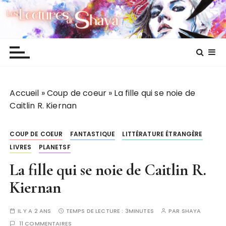
P
Les lectures de Shaya
a
s
s
e
r
a
Accueil
»
Coup de coeur
»
La fille qui se noie de
u
Caitlin R. Kiernan
c
o
n
COUP DE COEUR
FANTASTIQUE
LITTÉRATURE ÉTRANGÈRE
t
LIVRES
PLANETSF
e
La fille qui se noie de Caitlin R.
n
u
Kiernan
IL Y A 2 ANS
TEMPS DE LECTURE :
3MINUTES
PAR
SHAYA
11 COMMENTAIRES