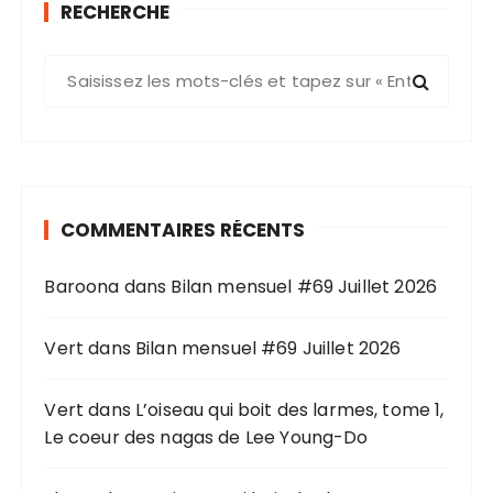
RECHERCHE
R
e
c
h
e
r
COMMENTAIRES RÉCENTS
c
h
Baroona
dans
Bilan mensuel #69 Juillet 2026
e
p
o
Vert
dans
Bilan mensuel #69 Juillet 2026
u
r
Vert
dans
L’oiseau qui boit des larmes, tome 1,
Le coeur des nagas de Lee Young-Do
: