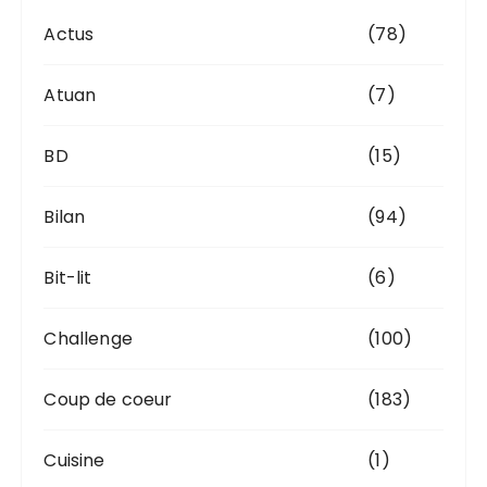
s
Actus
(78)
Atuan
(7)
BD
(15)
Bilan
(94)
Bit-lit
(6)
Challenge
(100)
Coup de coeur
(183)
Cuisine
(1)