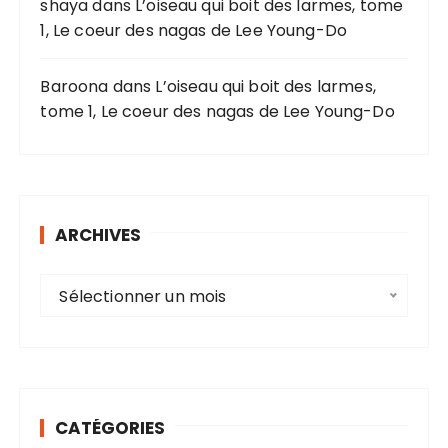
shaya
dans
L’oiseau qui boit des larmes, tome
1, Le coeur des nagas de Lee Young-Do
Baroona
dans
L’oiseau qui boit des larmes,
tome 1, Le coeur des nagas de Lee Young-Do
ARCHIVES
A
Sélectionner un mois
r
c
h
i
v
CATÉGORIES
e