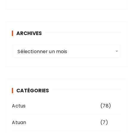
ARCHIVES
A
Sélectionner un mois
r
c
h
i
v
CATÉGORIES
e
s
Actus
(78)
Atuan
(7)