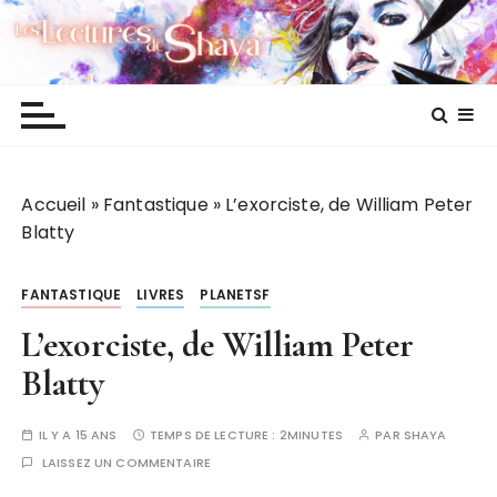
P
Les lectures de Shaya
a
s
s
e
r
a
Accueil
»
Fantastique
»
L’exorciste, de William Peter
u
Blatty
c
o
n
FANTASTIQUE
LIVRES
PLANETSF
t
L’exorciste, de William Peter
e
n
Blatty
u
IL Y A 15 ANS
TEMPS DE LECTURE :
2MINUTES
PAR
SHAYA
LAISSEZ UN COMMENTAIRE