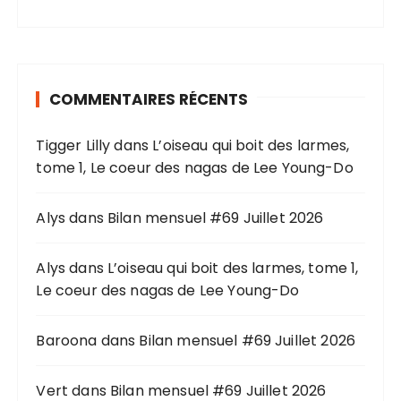
c
h
e
r
COMMENTAIRES RÉCENTS
c
h
Tigger Lilly
dans
L’oiseau qui boit des larmes,
e
tome 1, Le coeur des nagas de Lee Young-Do
p
o
u
Alys
dans
Bilan mensuel #69 Juillet 2026
r
Alys
dans
L’oiseau qui boit des larmes, tome 1,
:
Le coeur des nagas de Lee Young-Do
Baroona
dans
Bilan mensuel #69 Juillet 2026
Vert
dans
Bilan mensuel #69 Juillet 2026