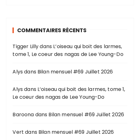
h
e
r
COMMENTAIRES RÉCENTS
c
h
Tigger Lilly
dans
L’oiseau qui boit des larmes,
e
tome 1, Le coeur des nagas de Lee Young-Do
p
o
u
Alys
dans
Bilan mensuel #69 Juillet 2026
r
Alys
dans
L’oiseau qui boit des larmes, tome 1,
:
Le coeur des nagas de Lee Young-Do
Baroona
dans
Bilan mensuel #69 Juillet 2026
Vert
dans
Bilan mensuel #69 Juillet 2026