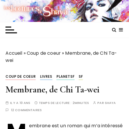
P
Les lectures de Shaya
a
s
s
e
r
a
Accueil
»
Coup de coeur
»
Membrane, de Chi Ta-
u
wei
c
o
n
COUP DE COEUR
LIVRES
PLANETSF
SF
t
Membrane, de Chi Ta-wei
e
n
IL Y A 10 ANS
TEMPS DE LECTURE :
2MINUTES
PAR
SHAYA
u
12 COMMENTAIRES
embrane est un roman qui m’a intéressé