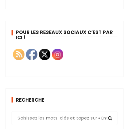
POUR LES RÉSEAUX SOCIAUX C’EST PAR
ICI !
RECHERCHE
R
e
c