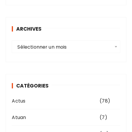
ARCHIVES
A
Sélectionner un mois
r
c
h
i
v
CATÉGORIES
e
s
Actus
(78)
Atuan
(7)