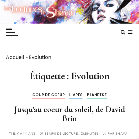
P
Les lectures de Shaya
a
s
s
e
r
a
Accueil
»
Evolution
u
c
o
Étiquette :
Evolution
n
t
COUP DE COEUR
LIVRES
PLANETSF
e
n
Jusqu’au coeur du soleil, de David
u
Brin
IL Y A 14 ANS
TEMPS DE LECTURE :
2MINUTES
PAR
SHAYA