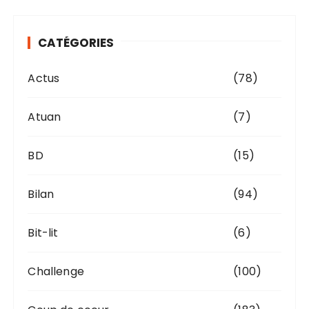
i
v
CATÉGORIES
e
s
Actus
(78)
Atuan
(7)
BD
(15)
Bilan
(94)
Bit-lit
(6)
Challenge
(100)