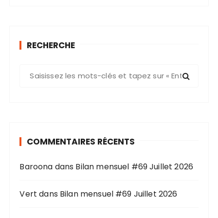
RECHERCHE
R
e
c
h
e
r
COMMENTAIRES RÉCENTS
c
h
Baroona
dans
Bilan mensuel #69 Juillet 2026
e
p
o
Vert
dans
Bilan mensuel #69 Juillet 2026
u
r