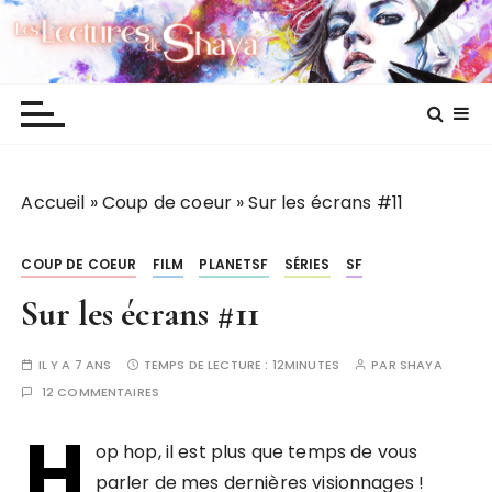
P
Les lectures de Shaya
a
s
s
e
r
a
Accueil
»
Coup de coeur
»
Sur les écrans #11
u
c
o
COUP DE COEUR
FILM
PLANETSF
SÉRIES
SF
n
Sur les écrans #11
t
e
IL Y A 7 ANS
TEMPS DE LECTURE :
12MINUTES
PAR
SHAYA
n
12 COMMENTAIRES
u
H
op hop, il est plus que temps de vous
parler de mes dernières visionnages !