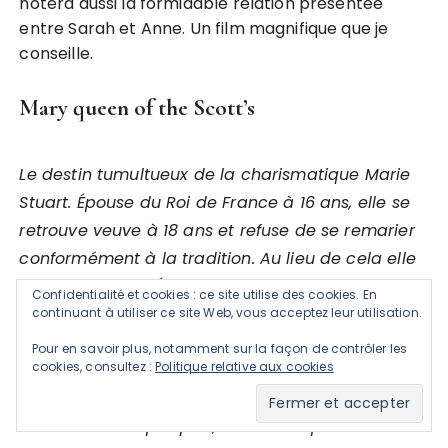
notera aussi la formidable relation présentée
entre Sarah et Anne. Un film magnifique que je
conseille.
Mary queen of the Scott’s
Le destin tumultueux de la charismatique Marie
Stuart. Épouse du Roi de France à 16 ans, elle se
retrouve veuve à 18 ans et refuse de se remarier
conformément à la tradition. Au lieu de cela elle
repart dans son Écosse natale réclamer le trône
Confidentialité et cookies : ce site utilise des cookies. En
qui lui revient de droit. Mais la poigne d’Élisabeth
continuant à utiliser ce site Web, vous acceptez leur utilisation.
Iʳᵉ s’étend aussi bien sur l’Angleterre que l’Écosse.
Pour en savoir plus, notamment sur la façon de contrôler les
cookies, consultez :
Politique relative aux cookies
Les deux jeunes reines ne tardent pas à devenir
de véritables sœurs ennemies et, entre peur et
fascination réciproques, se battent pour la