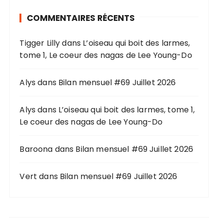
r
COMMENTAIRES RÉCENTS
c
h
Tigger Lilly
dans
L’oiseau qui boit des larmes,
e
tome 1, Le coeur des nagas de Lee Young-Do
p
o
u
Alys
dans
Bilan mensuel #69 Juillet 2026
r
Alys
dans
L’oiseau qui boit des larmes, tome 1,
:
Le coeur des nagas de Lee Young-Do
Baroona
dans
Bilan mensuel #69 Juillet 2026
Vert
dans
Bilan mensuel #69 Juillet 2026