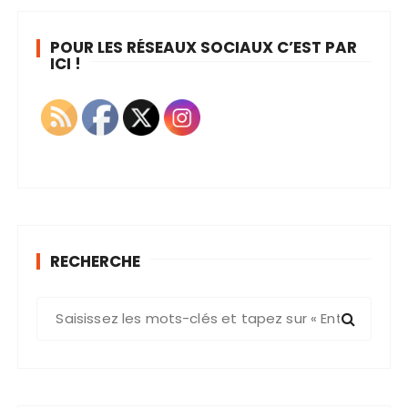
POUR LES RÉSEAUX SOCIAUX C’EST PAR
ICI !
RECHERCHE
R
e
c
h
e