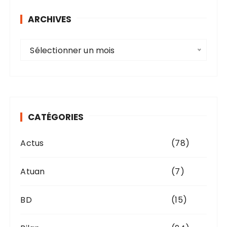
ARCHIVES
A
Sélectionner un mois
r
c
h
i
v
CATÉGORIES
e
s
Actus
(78)
Atuan
(7)
BD
(15)