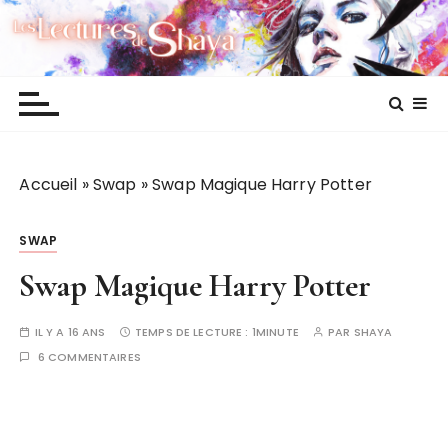
P
Les lectures de Shaya
a
s
s
e
r
a
Accueil
»
Swap
»
Swap Magique Harry Potter
u
c
o
SWAP
n
Swap Magique Harry Potter
t
e
IL Y A 16 ANS
TEMPS DE LECTURE :
1MINUTE
PAR
SHAYA
n
6 COMMENTAIRES
u