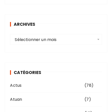
ARCHIVES
A
Sélectionner un mois
r
c
h
i
v
CATÉGORIES
e
s
Actus
(78)
Atuan
(7)