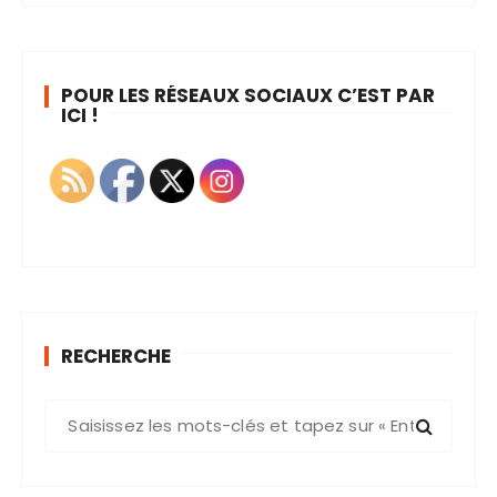
POUR LES RÉSEAUX SOCIAUX C’EST PAR
ICI !
RECHERCHE
R
e
c
h