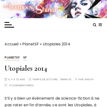
P
Les lectures de Shaya
a
s
s
e
r
a
Accueil
»
PlanetSF
»
Utopiales 2014
u
c
o
PLANETSF
SF
n
Utopiales 2014
t
e
IL Y A 12 ANS
TEMPS DE LECTURE :
1MINUTE
PAR
SHAYA
n
3 COMMENTAIRES
u
S’il y a bien un événement de science-fiction à ne
pas rater en fin d’année, ce sont les Utopiales, à