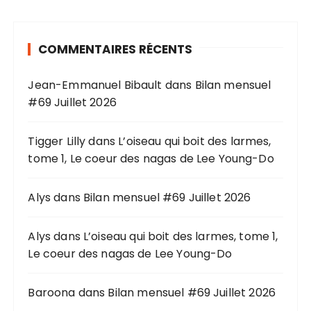
e
r
COMMENTAIRES RÉCENTS
c
h
Jean-Emmanuel Bibault
dans
Bilan mensuel
e
#69 Juillet 2026
p
o
u
Tigger Lilly
dans
L’oiseau qui boit des larmes,
r
tome 1, Le coeur des nagas de Lee Young-Do
:
Alys
dans
Bilan mensuel #69 Juillet 2026
Alys
dans
L’oiseau qui boit des larmes, tome 1,
Le coeur des nagas de Lee Young-Do
Baroona
dans
Bilan mensuel #69 Juillet 2026