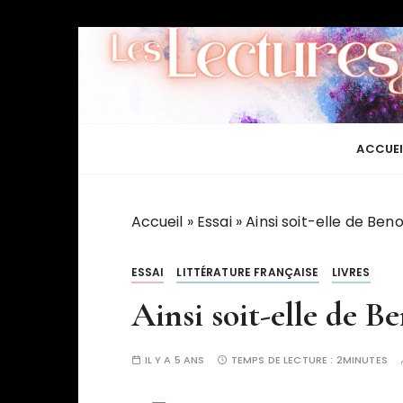
P
a
s
s
e
r
ACCUEI
a
u
c
Accueil
»
Essai
»
Ainsi soit-elle de Ben
o
n
ESSAI
LITTÉRATURE FRANÇAISE
LIVRES
t
Ainsi soit-elle de B
e
n
u
IL Y A 5 ANS
TEMPS DE LECTURE :
2MINUTES