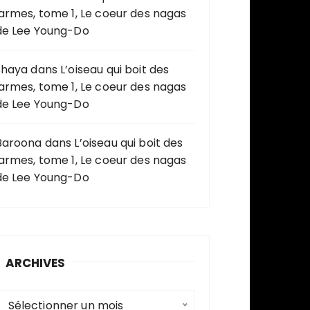
larmes, tome 1, Le coeur des nagas
de Lee Young-Do
shaya
dans
L’oiseau qui boit des
larmes, tome 1, Le coeur des nagas
de Lee Young-Do
Baroona
dans
L’oiseau qui boit des
larmes, tome 1, Le coeur des nagas
de Lee Young-Do
ARCHIVES
A
Sélectionner un mois