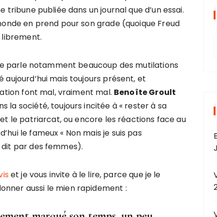
e tribune publiée dans un journal que d’un essai.
e monde en prend pour son grade (quoique Freud
s librement.
 elle parle notamment beaucoup des mutilations
é aujourd’hui mais toujours présent, et
ulation font mal, vraiment mal.
Benoîte Groult
r
 la société, toujours incitée à « rester à sa
 et le patriarcat, ou encore les réactions face au
’hui le fameux « Non mais je suis pas
 dit par des femmes).
J
vis
et je vous invite à le lire, parce que je le
r
onner aussi le mien rapidement :
:
ablement marqué son temps, un peu