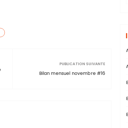
r
i
s
PUBLICATION SUIVANTE
e
Bilan mensuel novembre #16
B