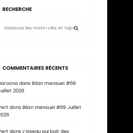
RECHERCHE
R
e
c
h
e
COMMENTAIRES RÉCENTS
c
h
Baroona
dans
Bilan mensuel #69
e
uillet 2026
p
o
u
Vert
dans
Bilan mensuel #69 Juillet
2026
Vert
dans
L’oiseau qui boit des