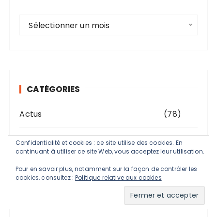
A
Sélectionner un mois
r
c
h
i
v
CATÉGORIES
e
s
Actus
(78)
Atuan
(7)
Confidentialité et cookies : ce site utilise des cookies. En
continuant à utiliser ce site Web, vous acceptez leur utilisation.
BD
(15)
Pour en savoir plus, notamment sur la façon de contrôler les
cookies, consultez :
Politique relative aux cookies
Bilan
(94)