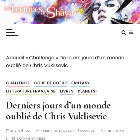
P
Les lectures de Shaya
a
s
s
e
r
a
Accueil
»
Challenge
»
Derniers jours d’un monde
u
oublié de Chris Vuklisevic
c
o
n
CHALLENGE
COUP DE COEUR
FANTASY
t
LITTÉRATURE FRANÇAISE
LIVRES
PLANETSF
e
Derniers jours d’un monde
n
u
oublié de Chris Vuklisevic
IL Y A 5 ANS
TEMPS DE LECTURE :
3MINUTES
PAR
SHAYA
18 COMMENTAIRES