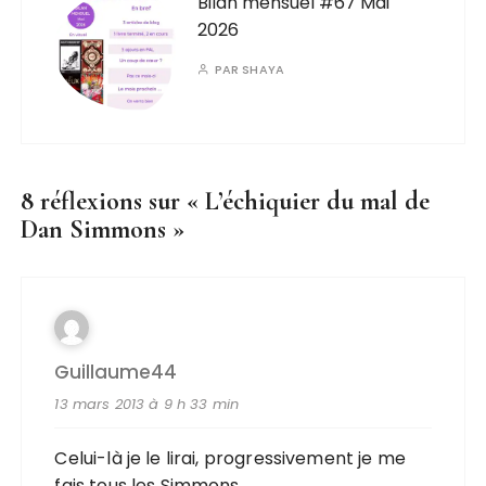
Bilan mensuel #67 Mai
2026
PAR
SHAYA
8 réflexions sur «
L’échiquier du mal de
Dan Simmons
»
Guillaume44
13 mars 2013 à 9 h 33 min
Celui-là je le lirai, progressivement je me
fais tous les Simmons.