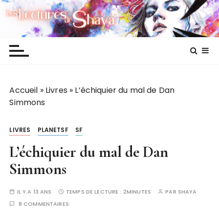
P
Les lectures de Shaya
a
s
s
e
r
a
Accueil
»
Livres
»
L’échiquier du mal de Dan
u
Simmons
c
o
n
LIVRES
PLANETSF
SF
t
L’échiquier du mal de Dan
e
n
Simmons
u
IL Y A 13 ANS
TEMPS DE LECTURE :
2MINUTES
PAR
SHAYA
8 COMMENTAIRES