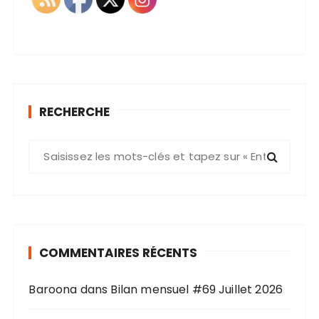
RECHERCHE
R
e
c
h
e
r
COMMENTAIRES RÉCENTS
c
h
Baroona
dans
Bilan mensuel #69 Juillet 2026
e
p