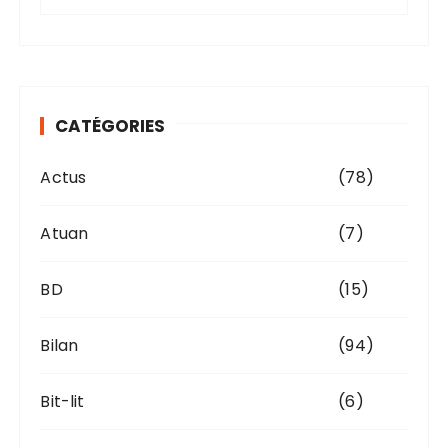
r
c
h
i
v
CATÉGORIES
e
s
Actus
(78)
Atuan
(7)
BD
(15)
Bilan
(94)
Bit-lit
(6)