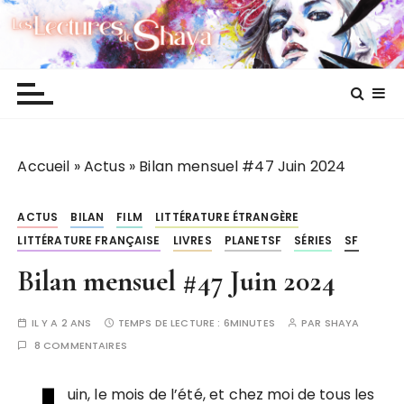
P
Les lectures de Shaya
a
s
s
e
r
a
Accueil
»
Actus
»
Bilan mensuel #47 Juin 2024
u
c
o
ACTUS
BILAN
FILM
LITTÉRATURE ÉTRANGÈRE
n
LITTÉRATURE FRANÇAISE
LIVRES
PLANETSF
SÉRIES
SF
t
Bilan mensuel #47 Juin 2024
e
n
u
IL Y A 2 ANS
TEMPS DE LECTURE :
6MINUTES
PAR
SHAYA
8 COMMENTAIRES
uin, le mois de l’été, et chez moi de tous les