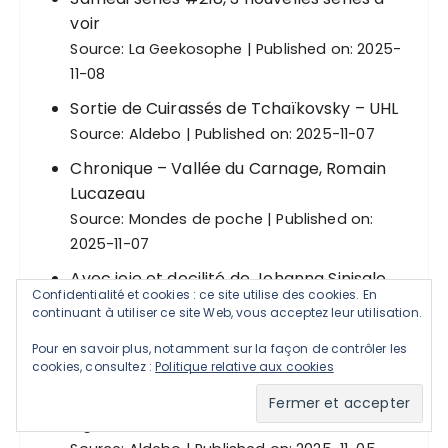
voir
Source:
La Geekosophe
Published on: 2025-
11-08
Sortie de Cuirassés de Tchaïkovsky – UHL
Source:
Aldebo
Published on: 2025-11-07
Chronique – Vallée du Carnage, Romain
Lucazeau
Source:
Mondes de poche
Published on:
2025-11-07
Avec joie et docilité de Johanna Sinisalo
Confidentialité et cookies : ce site utilise des cookies. En
Source:
La Geekosophe
Published on: 2025-
continuant à utiliser ce site Web, vous acceptez leur utilisation.
11-05
Pour en savoir plus, notamment sur la façon de contrôler les
Bulles de feu #79 - Octobre 2025
cookies, consultez :
Politique relative aux cookies
Source:
233°
Published on: 2025-11-05
Agemonia – Max Wikström