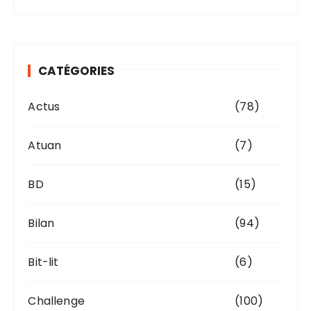
c
h
i
v
CATÉGORIES
e
s
Actus
(78)
Atuan
(7)
BD
(15)
Bilan
(94)
Bit-lit
(6)
Challenge
(100)