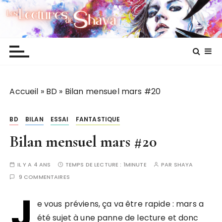
P
Les lectures de Shaya
a
s
s
e
r
a
Accueil
»
BD
»
Bilan mensuel mars #20
u
c
o
BD
BILAN
ESSAI
FANTASTIQUE
n
Bilan mensuel mars #20
t
e
IL Y A 4 ANS
TEMPS DE LECTURE :
1MINUTE
PAR
SHAYA
n
9 COMMENTAIRES
u
J
e vous préviens, ça va être rapide : mars a
été sujet à une panne de lecture et donc