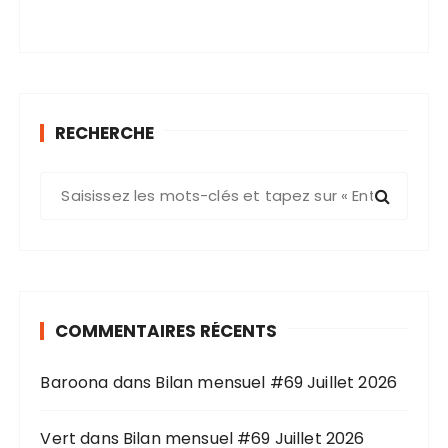
RECHERCHE
R
e
c
h
e
r
COMMENTAIRES RÉCENTS
c
h
Baroona
dans
Bilan mensuel #69 Juillet 2026
e
p
o
Vert
dans
Bilan mensuel #69 Juillet 2026