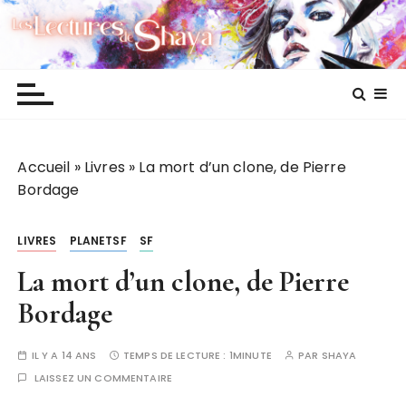
P
Les lectures de Shaya
a
s
s
e
r
a
Accueil
»
Livres
»
La mort d’un clone, de Pierre
u
Bordage
c
o
n
LIVRES
PLANETSF
SF
t
La mort d’un clone, de Pierre
e
n
Bordage
u
IL Y A 14 ANS
TEMPS DE LECTURE :
1MINUTE
PAR
SHAYA
LAISSEZ UN COMMENTAIRE