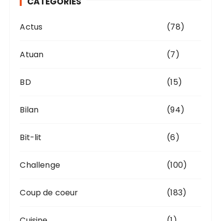
CATÉGORIES
e
s
Actus
(78)
Atuan
(7)
BD
(15)
Bilan
(94)
Bit-lit
(6)
Challenge
(100)
Coup de coeur
(183)
Cuisine
(1)