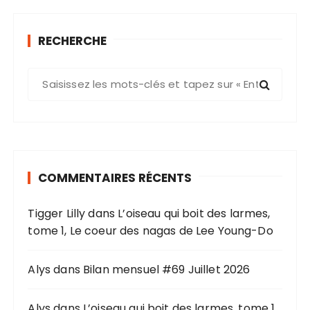
RECHERCHE
R
e
c
h
e
r
COMMENTAIRES RÉCENTS
c
h
Tigger Lilly
dans
L’oiseau qui boit des larmes,
e
tome 1, Le coeur des nagas de Lee Young-Do
p
o
u
Alys
dans
Bilan mensuel #69 Juillet 2026
r
Alys
dans
L’oiseau qui boit des larmes, tome 1,