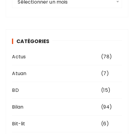
Sélectionner un mois
r
c
h
i
v
CATÉGORIES
e
s
Actus
(78)
Atuan
(7)
BD
(15)
Bilan
(94)
Bit-lit
(6)