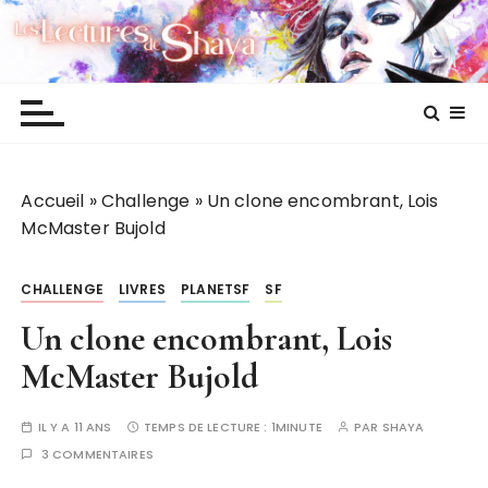
P
Les lectures de Shaya
a
s
s
e
r
a
Accueil
»
Challenge
»
Un clone encombrant, Lois
u
McMaster Bujold
c
o
n
CHALLENGE
LIVRES
PLANETSF
SF
t
Un clone encombrant, Lois
e
n
McMaster Bujold
u
IL Y A 11 ANS
TEMPS DE LECTURE :
1MINUTE
PAR
SHAYA
3 COMMENTAIRES