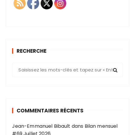
RECHERCHE
R
e
c
h
e
r
COMMENTAIRES RÉCENTS
c
h
Jean-Emmanuel Bibault
dans
Bilan mensuel
e
#69 Juillet 2026
p