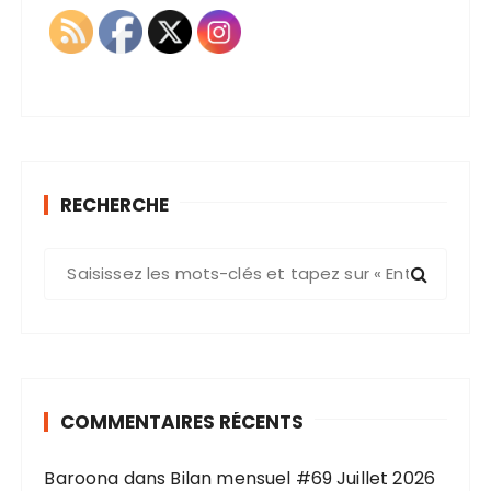
RECHERCHE
R
e
c
h
e
r
COMMENTAIRES RÉCENTS
c
h
Baroona
dans
Bilan mensuel #69 Juillet 2026
e