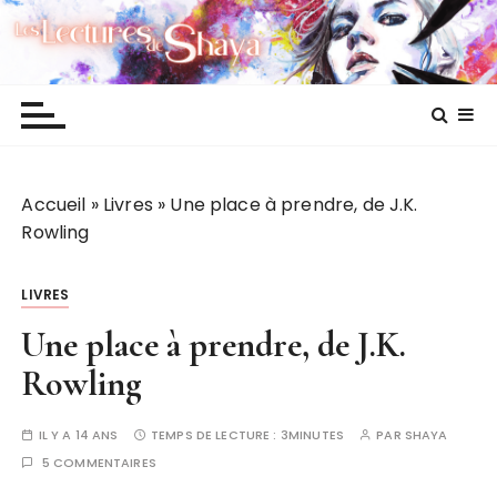
P
Les lectures de Shaya
a
s
s
e
r
a
Accueil
»
Livres
»
Une place à prendre, de J.K.
u
Rowling
c
o
n
LIVRES
t
Une place à prendre, de J.K.
e
n
Rowling
u
IL Y A 14 ANS
TEMPS DE LECTURE :
3MINUTES
PAR
SHAYA
5 COMMENTAIRES