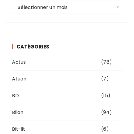
A
Sélectionner un mois
r
c
h
i
v
CATÉGORIES
e
s
Actus
(78)
Atuan
(7)
BD
(15)
Bilan
(94)
Bit-lit
(6)