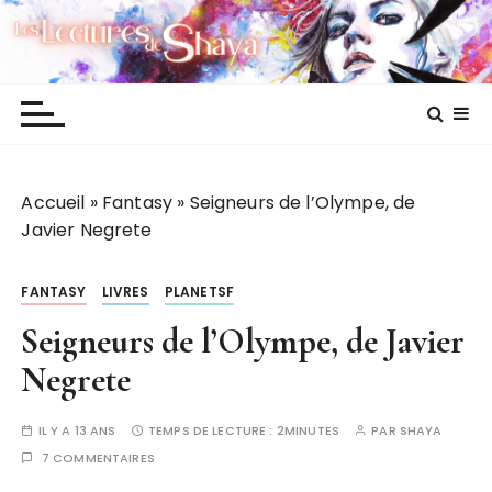
P
Les lectures de Shaya
a
s
s
e
r
a
Accueil
»
Fantasy
»
Seigneurs de l’Olympe, de
u
Javier Negrete
c
o
n
FANTASY
LIVRES
PLANETSF
t
Seigneurs de l’Olympe, de Javier
e
n
Negrete
u
IL Y A 13 ANS
TEMPS DE LECTURE :
2MINUTES
PAR
SHAYA
7 COMMENTAIRES