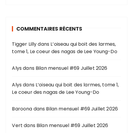
h
e
r
COMMENTAIRES RÉCENTS
c
h
Tigger Lilly
dans
L’oiseau qui boit des larmes,
e
tome 1, Le coeur des nagas de Lee Young-Do
p
o
u
Alys
dans
Bilan mensuel #69 Juillet 2026
r
Alys
dans
L’oiseau qui boit des larmes, tome 1,
:
Le coeur des nagas de Lee Young-Do
Baroona
dans
Bilan mensuel #69 Juillet 2026
Vert
dans
Bilan mensuel #69 Juillet 2026