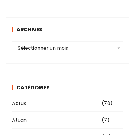
ARCHIVES
A
Sélectionner un mois
r
c
h
i
v
CATÉGORIES
e
s
Actus
(78)
Atuan
(7)