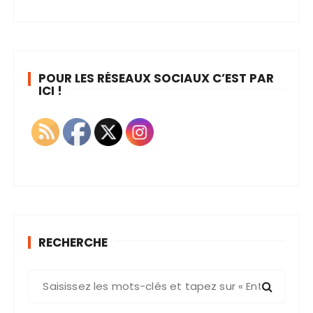
POUR LES RÉSEAUX SOCIAUX C’EST PAR
ICI !
RECHERCHE
R
e
c