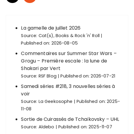
a
g
i
n
La gamelle de juillet 2026
Source:
Cat(s), Books & Rock 'n' Roll
a
Published on: 2026-08-05
t
Commentaires sur Summer Star Wars –
i
Grogu – Première escale : la lune de
o
Shakari par Vert
n
Source:
RSF Blog
Published on: 2026-07-21
d
Samedi séries #218, 3 nouvelles séries à
e
voir
Source:
La Geekosophe
Published on: 2025-
s
11-08
p
Sortie de Cuirassés de Tchaïkovsky – UHL
u
Source:
Aldebo
Published on: 2025-11-07
b