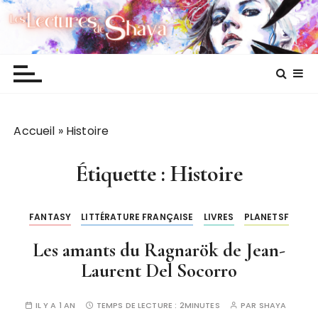
P
Les lectures de Shaya
a
s
s
e
r
a
Accueil
»
Histoire
u
c
o
Étiquette :
Histoire
n
t
FANTASY
LITTÉRATURE FRANÇAISE
LIVRES
PLANETSF
e
n
Les amants du Ragnarök de Jean-
u
Laurent Del Socorro
IL Y A 1 AN
TEMPS DE LECTURE :
2MINUTES
PAR
SHAYA