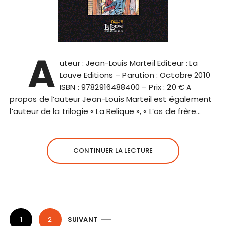
A
uteur : Jean-Louis Marteil Editeur : La
Louve Editions – Parution : Octobre 2010
ISBN : 9782916488400 – Prix : 20 € A
propos de l’auteur Jean-Louis Marteil est également
l’auteur de la trilogie « La Relique », « L’os de frère…
CONTINUER LA LECTURE
P
1
2
SUIVANT