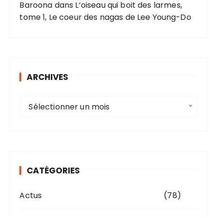
Baroona
dans
L’oiseau qui boit des larmes,
tome 1, Le coeur des nagas de Lee Young-Do
ARCHIVES
A
Sélectionner un mois
r
c
h
i
v
CATÉGORIES
e
s
Actus
(78)