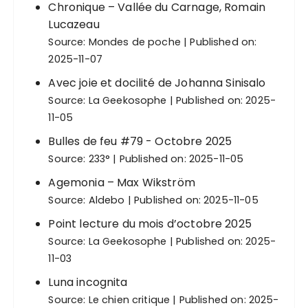
Chronique – Vallée du Carnage, Romain
l
Lucazeau
i
Source:
Mondes de poche
Published on:
c
2025-11-07
a
Avec joie et docilité de Johanna Sinisalo
t
Source:
La Geekosophe
Published on: 2025-
i
11-05
o
Bulles de feu #79 - Octobre 2025
Source:
233°
Published on: 2025-11-05
n
s
Agemonia – Max Wikström
Source:
Aldebo
Published on: 2025-11-05
Point lecture du mois d’octobre 2025
Source:
La Geekosophe
Published on: 2025-
11-03
Luna incognita
Source:
Le chien critique
Published on: 2025-