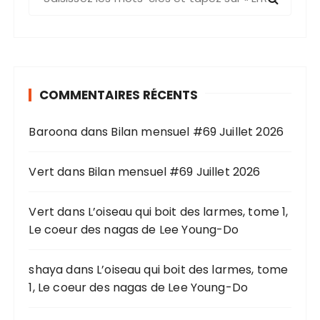
e
c
h
e
r
COMMENTAIRES RÉCENTS
c
h
Baroona
dans
Bilan mensuel #69 Juillet 2026
e
p
o
Vert
dans
Bilan mensuel #69 Juillet 2026
u
r
Vert
dans
L’oiseau qui boit des larmes, tome 1,
Le coeur des nagas de Lee Young-Do
:
shaya
dans
L’oiseau qui boit des larmes, tome
1, Le coeur des nagas de Lee Young-Do