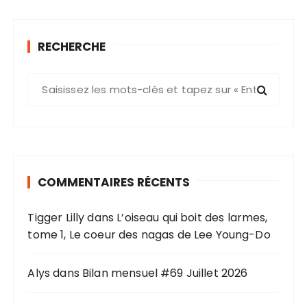
RECHERCHE
R
e
c
h
e
r
COMMENTAIRES RÉCENTS
c
h
Tigger Lilly
dans
L’oiseau qui boit des larmes,
e
tome 1, Le coeur des nagas de Lee Young-Do
p
o
u
Alys
dans
Bilan mensuel #69 Juillet 2026
r