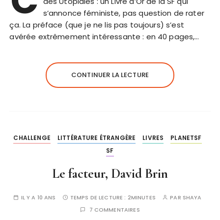
C
des Utopiales : un Livre d’Or de la SF qui
s’annonce féministe, pas question de rater
ça. La préface (que je ne lis pas toujours) s’est
avérée extrêmement intéressante : en 40 pages,…
CONTINUER LA LECTURE
CHALLENGE
LITTÉRATURE ÉTRANGÈRE
LIVRES
PLANETSF
SF
Le facteur, David Brin
IL Y A 10 ANS
TEMPS DE LECTURE :
2MINUTES
PAR
SHAYA
7 COMMENTAIRES