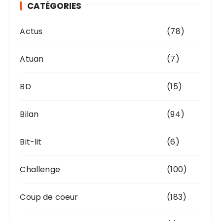
CATÉGORIES
e
s
Actus
(78)
Atuan
(7)
BD
(15)
Bilan
(94)
Bit-lit
(6)
Challenge
(100)
Coup de coeur
(183)