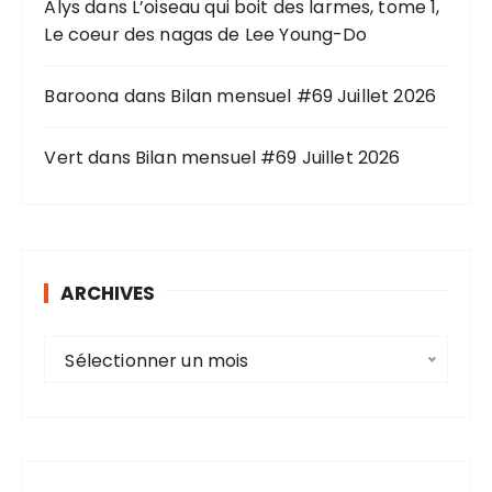
Alys
dans
L’oiseau qui boit des larmes, tome 1,
:
Le coeur des nagas de Lee Young-Do
Baroona
dans
Bilan mensuel #69 Juillet 2026
Vert
dans
Bilan mensuel #69 Juillet 2026
ARCHIVES
A
Sélectionner un mois
r
c
h
i
v