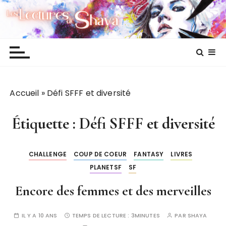
P
Les lectures de Shaya
a
s
s
e
r
a
Accueil
»
Défi SFFF et diversité
u
c
o
Étiquette :
Défi SFFF et diversité
n
t
CHALLENGE
COUP DE COEUR
FANTASY
LIVRES
e
PLANETSF
SF
n
u
Encore des femmes et des merveilles
IL Y A 10 ANS
TEMPS DE LECTURE :
3MINUTES
PAR
SHAYA