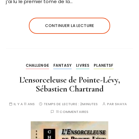
j’ai lu le premier tome de la…
CONTINUER LA LECTURE
CHALLENGE
FANTASY
LIVRES
PLANETSF
L’ensorceleuse de Pointe-Lévy,
Sébastien Chartrand
IL Y A 11 ANS
TEMPS DE LECTURE :
2MINUTES
PAR
SHAYA
11 COMMENTAIRES