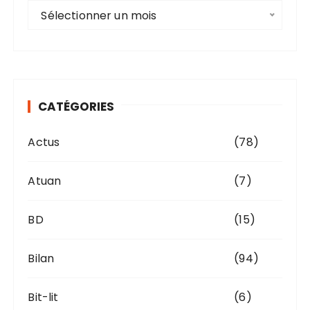
A
Sélectionner un mois
r
c
h
i
v
CATÉGORIES
e
s
Actus
(78)
Atuan
(7)
BD
(15)
Bilan
(94)
Bit-lit
(6)