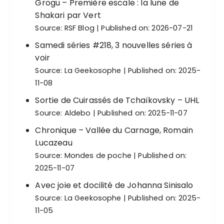
Grogu – Première escale : la lune de
o
Shakari par Vert
n
Source:
RSF Blog
Published on: 2026-07-21
d
Samedi séries #218, 3 nouvelles séries à
e
voir
Source:
La Geekosophe
Published on: 2025-
s
11-08
p
Sortie de Cuirassés de Tchaïkovsky – UHL
u
Source:
Aldebo
Published on: 2025-11-07
b
Chronique – Vallée du Carnage, Romain
l
Lucazeau
i
Source:
Mondes de poche
Published on:
c
2025-11-07
a
Avec joie et docilité de Johanna Sinisalo
t
Source:
La Geekosophe
Published on: 2025-
i
11-05