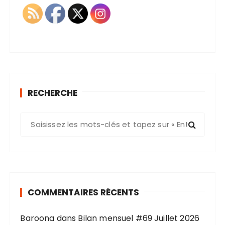
RECHERCHE
R
e
c
h
e
r
COMMENTAIRES RÉCENTS
c
h
Baroona
dans
Bilan mensuel #69 Juillet 2026
e