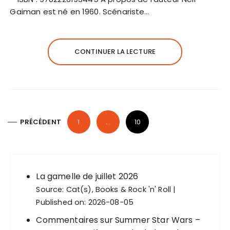
Gaiman est né en 1960. Scénariste…
CONTINUER LA LECTURE
P
PRÉCÉDENT
1
…
10
a
g
i
n
La gamelle de juillet 2026
Source:
Cat(s), Books & Rock 'n' Roll
a
Published on: 2026-08-05
t
Commentaires sur Summer Star Wars –
i