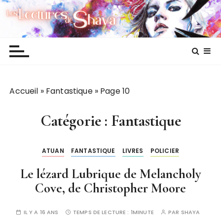
P
Les lectures de Shaya
a
s
s
e
r
a
Accueil
»
Fantastique
»
Page 10
u
c
o
Catégorie :
Fantastique
n
t
ATUAN
FANTASTIQUE
LIVRES
POLICIER
e
n
Le lézard Lubrique de Melancholy
u
Cove, de Christopher Moore
IL Y A 16 ANS
TEMPS DE LECTURE :
1MINUTE
PAR
SHAYA