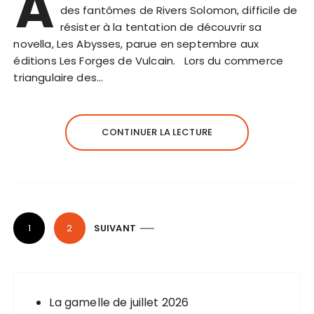
A
des fantômes de Rivers Solomon, difficile de
résister à la tentation de découvrir sa
novella, Les Abysses, parue en septembre aux
éditions Les Forges de Vulcain. Lors du commerce
triangulaire des…
CONTINUER LA LECTURE
P
1
2
SUIVANT
a
g
i
n
La gamelle de juillet 2026