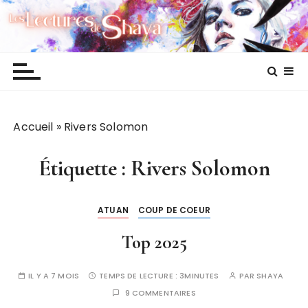
P
Les lectures de Shaya
a
s
s
e
r
a
Accueil
»
Rivers Solomon
u
c
o
Étiquette :
Rivers Solomon
n
t
ATUAN
COUP DE COEUR
e
n
Top 2025
u
IL Y A 7 MOIS
TEMPS DE LECTURE :
3MINUTES
PAR
SHAYA
9 COMMENTAIRES