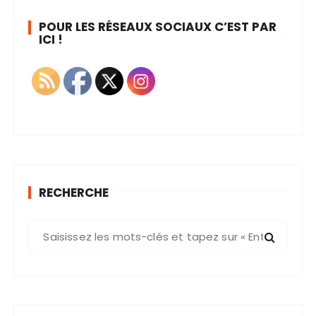
POUR LES RÉSEAUX SOCIAUX C’EST PAR
ICI !
RECHERCHE
R
e
c
h
e