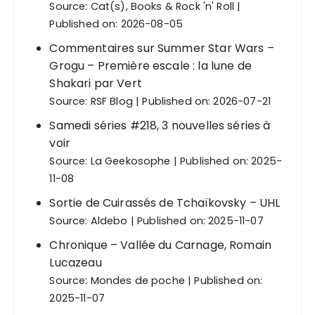
Source:
Cat(s), Books & Rock 'n' Roll
a
Published on: 2026-08-05
t
Commentaires sur Summer Star Wars –
i
Grogu – Première escale : la lune de
o
Shakari par Vert
n
Source:
RSF Blog
Published on: 2026-07-21
d
Samedi séries #218, 3 nouvelles séries à
e
voir
Source:
La Geekosophe
Published on: 2025-
s
11-08
p
Sortie de Cuirassés de Tchaïkovsky – UHL
u
Source:
Aldebo
Published on: 2025-11-07
b
Chronique – Vallée du Carnage, Romain
l
Lucazeau
i
Source:
Mondes de poche
Published on:
c
2025-11-07