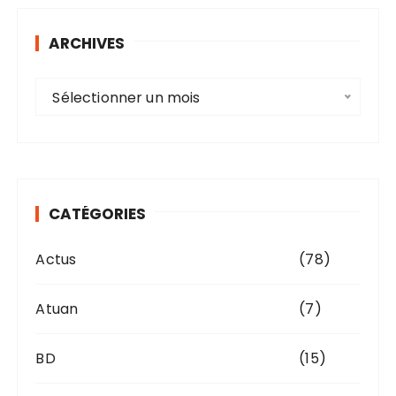
ARCHIVES
A
Sélectionner un mois
r
c
h
i
v
CATÉGORIES
e
s
Actus
(78)
Atuan
(7)
BD
(15)