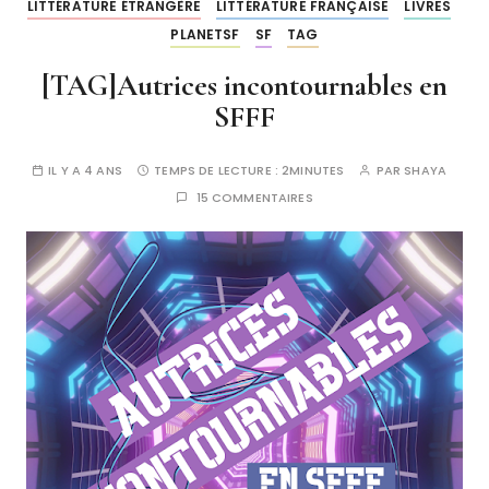
LITTÉRATURE ÉTRANGÈRE
LITTÉRATURE FRANÇAISE
LIVRES
PLANETSF
SF
TAG
[TAG]Autrices incontournables en
SFFF
IL Y A 4 ANS
TEMPS DE LECTURE :
2MINUTES
PAR
SHAYA
15 COMMENTAIRES