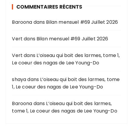
r
COMMENTAIRES RÉCENTS
c
h
Baroona
dans
Bilan mensuel #69 Juillet 2026
e
p
o
Vert
dans
Bilan mensuel #69 Juillet 2026
u
r
Vert
dans
L’oiseau qui boit des larmes, tome 1,
Le coeur des nagas de Lee Young-Do
:
shaya
dans
L’oiseau qui boit des larmes, tome
1, Le coeur des nagas de Lee Young-Do
Baroona
dans
L’oiseau qui boit des larmes,
tome 1, Le coeur des nagas de Lee Young-Do