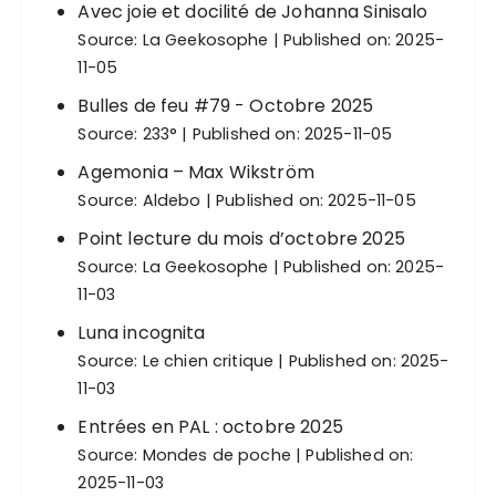
a
Avec joie et docilité de Johanna Sinisalo
t
Source:
La Geekosophe
Published on: 2025-
i
11-05
o
Bulles de feu #79 - Octobre 2025
Source:
233°
Published on: 2025-11-05
n
s
Agemonia – Max Wikström
Source:
Aldebo
Published on: 2025-11-05
Point lecture du mois d’octobre 2025
Source:
La Geekosophe
Published on: 2025-
11-03
Luna incognita
Source:
Le chien critique
Published on: 2025-
11-03
Entrées en PAL : octobre 2025
Source:
Mondes de poche
Published on:
2025-11-03