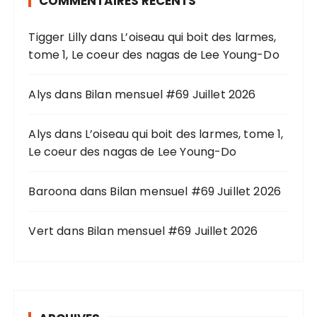
COMMENTAIRES RÉCENTS
c
h
Tigger Lilly
dans
L’oiseau qui boit des larmes,
e
tome 1, Le coeur des nagas de Lee Young-Do
p
o
u
Alys
dans
Bilan mensuel #69 Juillet 2026
r
Alys
dans
L’oiseau qui boit des larmes, tome 1,
:
Le coeur des nagas de Lee Young-Do
Baroona
dans
Bilan mensuel #69 Juillet 2026
Vert
dans
Bilan mensuel #69 Juillet 2026