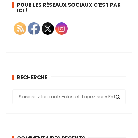
POUR LES RÉSEAUX SOCIAUX C’EST PAR
ICI !
RECHERCHE
R
e
c
h
e
r