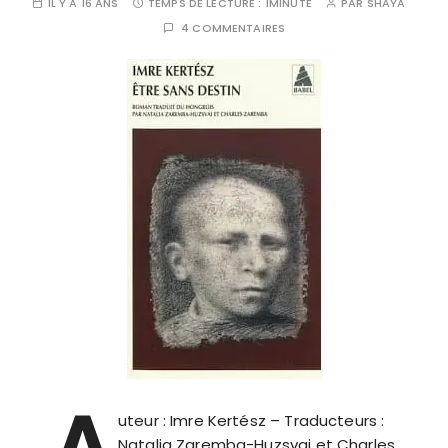
IL Y A 16 ANS
TEMPS DE LECTURE :
1MINUTE
PAR
SHAYA
4 COMMENTAIRES
A
uteur : Imre Kertész – Traducteurs :
Natalia Zaremba-Huzsvai et Charles