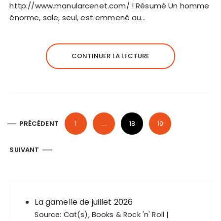
http://www.manularcenet.com/ ! Résumé Un homme
énorme, sale, seul, est emmené au…
CONTINUER LA LECTURE
P
PRÉCÉDENT
1
…
18
19
a
g
SUIVANT
i
n
a
La gamelle de juillet 2026
t
Source:
Cat(s), Books & Rock 'n' Roll