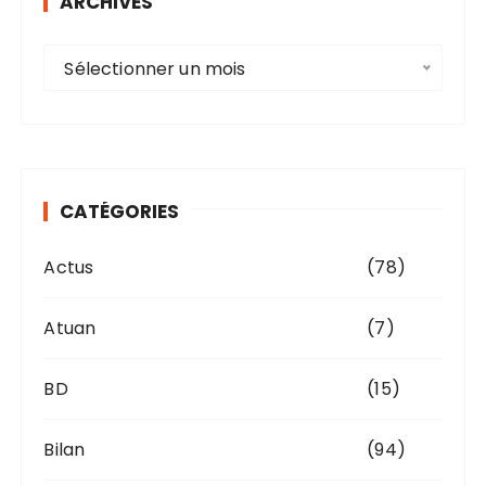
ARCHIVES
A
Sélectionner un mois
r
c
h
i
v
CATÉGORIES
e
s
Actus
(78)
Atuan
(7)
BD
(15)
Bilan
(94)