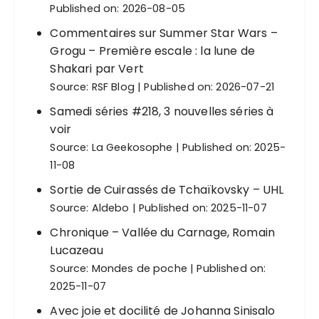
i
Published on: 2026-08-05
o
Commentaires sur Summer Star Wars –
n
Grogu – Première escale : la lune de
d
Shakari par Vert
Source:
RSF Blog
Published on: 2026-07-21
e
s
Samedi séries #218, 3 nouvelles séries à
voir
p
Source:
La Geekosophe
Published on: 2025-
u
11-08
b
Sortie de Cuirassés de Tchaïkovsky – UHL
l
Source:
Aldebo
Published on: 2025-11-07
i
Chronique – Vallée du Carnage, Romain
c
Lucazeau
a
Source:
Mondes de poche
Published on:
2025-11-07
t
i
Avec joie et docilité de Johanna Sinisalo