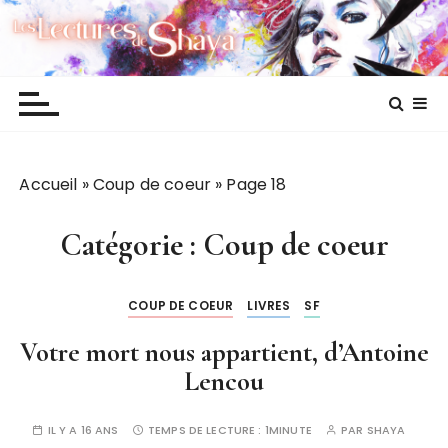
P
Les lectures de Shaya
a
s
s
e
r
a
Accueil
»
Coup de coeur
»
Page 18
u
c
o
Catégorie :
Coup de coeur
n
t
COUP DE COEUR
LIVRES
SF
e
n
Votre mort nous appartient, d’Antoine
u
Lencou
IL Y A 16 ANS
TEMPS DE LECTURE :
1MINUTE
PAR
SHAYA