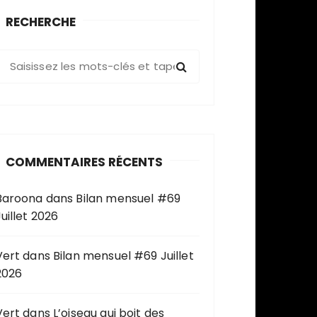
RECHERCHE
R
e
c
h
e
COMMENTAIRES RÉCENTS
c
h
Baroona
dans
Bilan mensuel #69
e
uillet 2026
p
o
u
Vert
dans
Bilan mensuel #69 Juillet
2026
Vert
dans
L’oiseau qui boit des