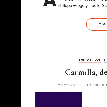
Philippa Gregory, née le 9 j
CONT
FANTASTIQUE
L
Carmilla, d
IL Y A 15 ANS
TEMPS DE LECT