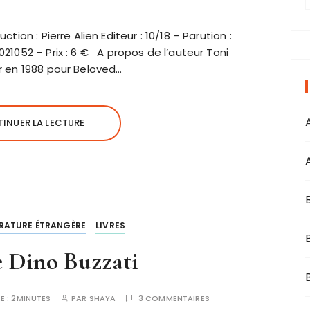
r
ction : Pierre Alien Editeur : 10/18 – Parution :
021052 – Prix : 6 € A propos de l’auteur Toni
i
er en 1988 pour Beloved…
s
INUER LA LECTURE
ÉRATURE ÉTRANGÈRE
LIVRES
e Dino Buzzati
B
E :
2MINUTES
PAR
SHAYA
3 COMMENTAIRES