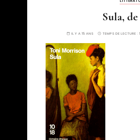
LITTÉRAT
Sula, de
IL Y A 15 ANS
TEMPS DE LECTURE :