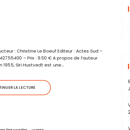
ucteur : Christine Le Boeuf Editeur : Actes Sud –
742755400 – Prix : 9.50 € A propos de l’auteur
r
n 1955, Siri Hustvedt est une…
INUER LA LECTURE
J
r
: