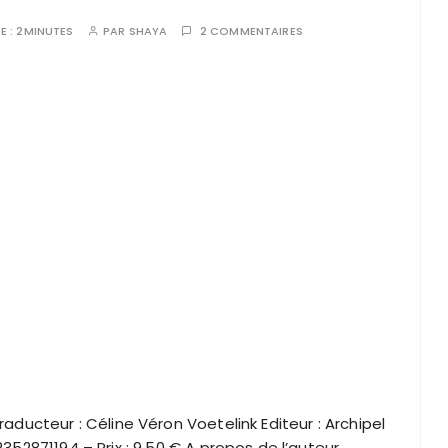
E :
2MINUTES
PAR
SHAYA
2 COMMENTAIRES
raducteur : Céline Véron Voetelink Editeur : Archipel
2352871194 – Prix : 9.50 € A propos de l’auteur