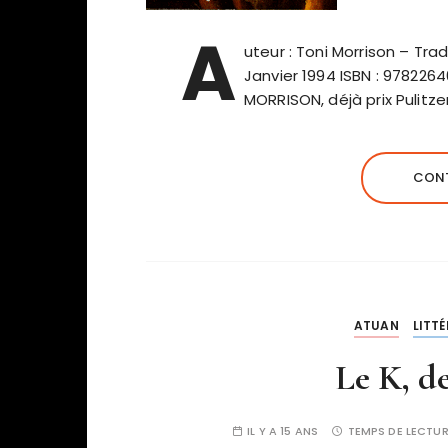
A
uteur : Toni Morrison – Tradu
Janvier 1994 ISBN : 9782264
MORRISON, déjà prix Pulitz
CONT
ATUAN
LITT
Le K, d
IL Y A 15 ANS
TEMPS DE LECTUR