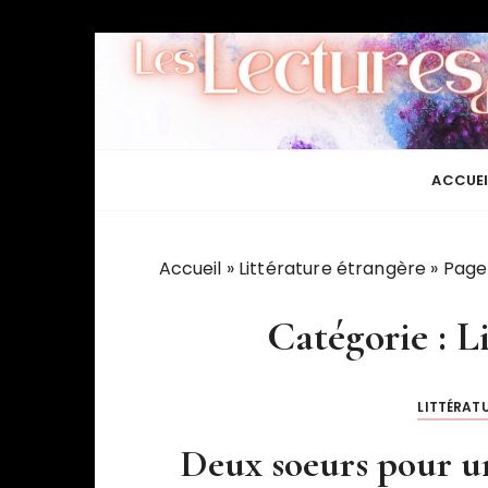
P
a
s
s
e
r
ACCUEI
a
u
c
Accueil
»
Littérature étrangère
»
Page
o
n
Catégorie :
L
t
e
n
LITTÉRAT
u
Deux soeurs pour un