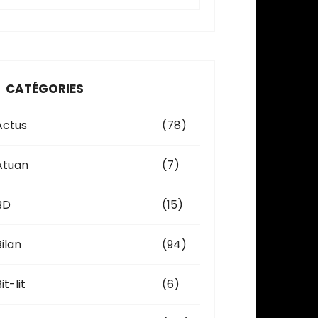
c
h
v
CATÉGORIES
e
Actus
(78)
Atuan
(7)
BD
(15)
Bilan
(94)
it-lit
(6)