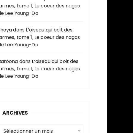
larmes, tome 1, Le coeur des nagas
de Lee Young-Do
shaya
dans
L’oiseau qui boit des
larmes, tome 1, Le coeur des nagas
de Lee Young-Do
Baroona
dans
L’oiseau qui boit des
larmes, tome 1, Le coeur des nagas
de Lee Young-Do
ARCHIVES
A
Sélectionner un mois