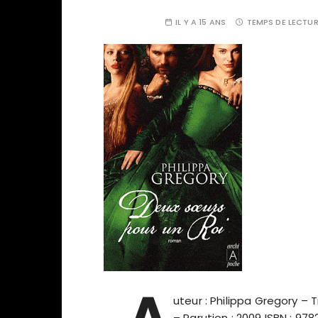
IL Y A 15 ANS
TEMPS DE LECTUR
A
uteur : Philippa Gregory – T
– Parution : 2009 ISBN : 978