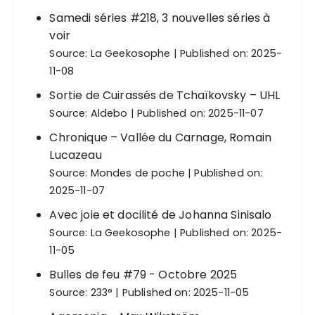
d
Samedi séries #218, 3 nouvelles séries à
e
voir
Source:
La Geekosophe
Published on: 2025-
s
11-08
p
Sortie de Cuirassés de Tchaïkovsky – UHL
u
Source:
Aldebo
Published on: 2025-11-07
b
Chronique – Vallée du Carnage, Romain
l
Lucazeau
i
Source:
Mondes de poche
Published on:
c
2025-11-07
a
Avec joie et docilité de Johanna Sinisalo
t
Source:
La Geekosophe
Published on: 2025-
i
11-05
o
Bulles de feu #79 - Octobre 2025
Source:
233°
Published on: 2025-11-05
n