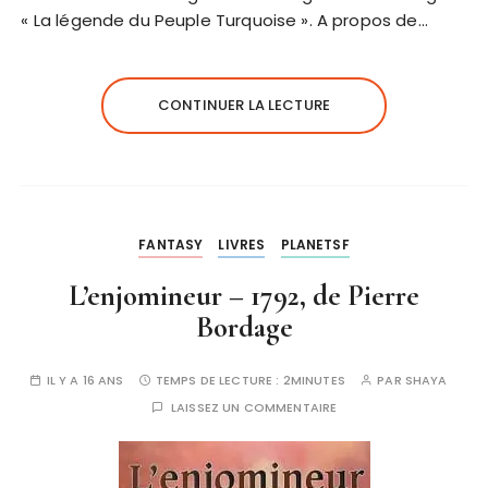
« La légende du Peuple Turquoise ». A propos de…
CONTINUER LA LECTURE
FANTASY
LIVRES
PLANETSF
L’enjomineur – 1792, de Pierre
Bordage
IL Y A 16 ANS
TEMPS DE LECTURE :
2MINUTES
PAR
SHAYA
LAISSEZ UN COMMENTAIRE