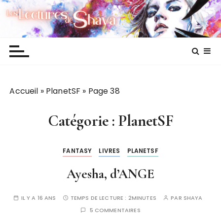
P
Les lectures de Shaya
a
s
s
e
r
a
Accueil
»
PlanetSF
»
Page 38
u
c
o
Catégorie :
PlanetSF
n
t
FANTASY
LIVRES
PLANETSF
e
n
Ayesha, d’ANGE
u
IL Y A 16 ANS
TEMPS DE LECTURE :
2MINUTES
PAR
SHAYA
5 COMMENTAIRES