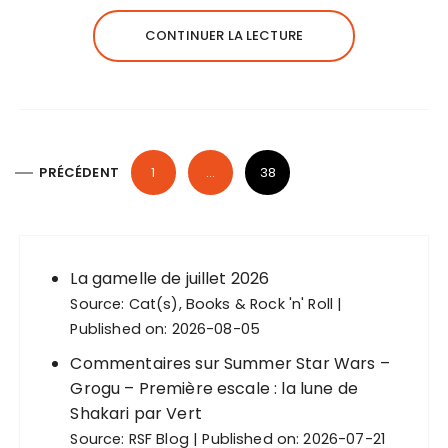
CONTINUER LA LECTURE
P
PRÉCÉDENT
1
…
38
a
g
i
n
La gamelle de juillet 2026
Source:
Cat(s), Books & Rock 'n' Roll
a
Published on: 2026-08-05
t
Commentaires sur Summer Star Wars –
i
Grogu – Première escale : la lune de
o
Shakari par Vert
n
Source:
RSF Blog
Published on: 2026-07-21